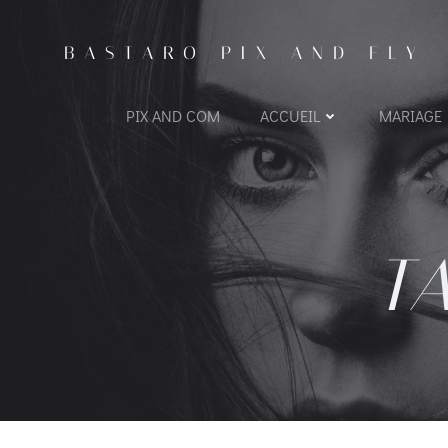
BASTARO PIX AND FLY
PIX AND COM
ACCUEIL
MARIAGE
T