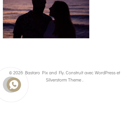
© 2026 Bastaro Pix and Fly. Construit avec WordPress et
Silverstorm Theme .